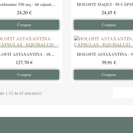
L-Methionine 550 mg · 60 cápsulas · Health Aid
Ver producto
Ver producto
24,20 €
24,45 €
Comprar
Comprar
HOLOFIT ASTAXANTINA · 180 CÁPSULAS · EQUISALUD
Ver producto
Ver producto
127,70 €
39,91 €
Comprar
Comprar
do 1-12 de 63 artículo(s)