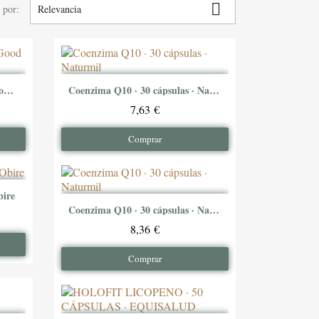

 por:
Relevancia
tock
BetaCaroteno · 100 Perlas · Good 'n Natural
Coenzima Q10 · 30 cápsulas · Naturmil
Ver producto
7,63 €
Comprar
bire
Coenzima Q10 · 30 cápsulas · Naturmil
Ver producto
8,36 €
Comprar