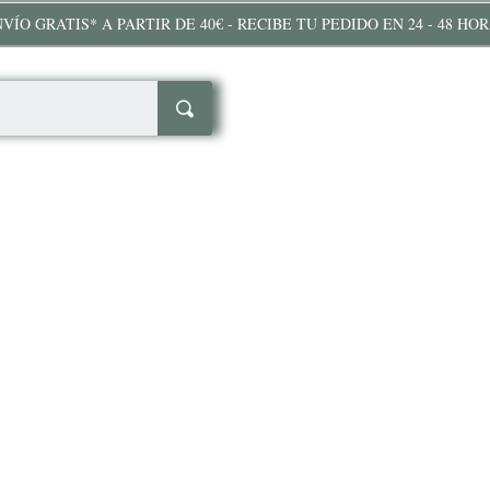
VÍO GRATIS* A PARTIR DE 40€ - RECIBE TU PEDIDO EN 24 - 48 HO