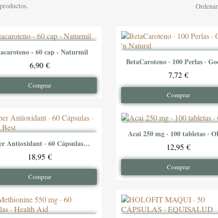
productos.
Ordenar
Fuera de s
tacaroteno - 60 cap - Naturmil
Ver producto
Ver producto
6,90 €
7,72 €
Comprar
Comprar
Acai 250 mg · 100 tabletas · O
Ver producto
Super Antioxidant · 60 Cápsulas · Vit.O.Best
Ver producto
12,95 €
18,95 €
Comprar
Comprar