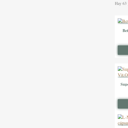
Hay 63 
Be